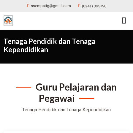
ssempatig@gmail.com
(0341) 395790
Tenaga Pendidik dan Tenaga
Kependidikan
Guru Pelajaran dan
Pegawai
Tenaga Pendidik dan
Tenaga Kependidikan