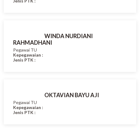
Jenis PTK :
WINDA NURDIANI
RAHMADHANI
Pegawai TU
Kepegawaian :
Jenis PTK :
OKTAVIAN BAYU AJI
Pegawai TU
Kepegawaian :
Jenis PTK :