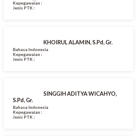
Kepegawaian :
Jenis PTK :
KHOIRUL ALAMIN, S.Pd, Gr.
Bahasa Indonesia
Kepegawaian :
Jenis PTK :
SINGGIH ADITYA WICAHYO,
S.Pd, Gr.
Bahasa Indonesia
Kepegawaian :
Jenis PTK :