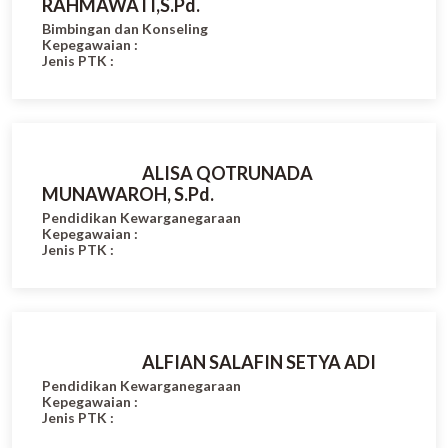
RAHMAWATI,S.Pd.
Bimbingan dan Konseling
Kepegawaian :
Jenis PTK :
ALISA QOTRUNADA
MUNAWAROH, S.Pd.
Pendidikan Kewarganegaraan
Kepegawaian :
Jenis PTK :
ALFIAN SALAFIN SETYA ADI
Pendidikan Kewarganegaraan
Kepegawaian :
Jenis PTK :