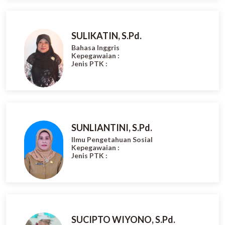
SULIKATIN, S.Pd.
Bahasa Inggris
Kepegawaian :
Jenis PTK :
SUNLIANTINI, S.Pd.
Ilmu Pengetahuan Sosial
Kepegawaian :
Jenis PTK :
SUCIPTO WIYONO, S.Pd.