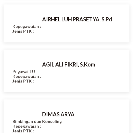
AIRHEL LUH PRASETYA, S.Pd
Kepegawaian :
Jenis PTK :
AGIL ALI FIKRI, S.Kom
Pegawai TU
Kepegawaian :
Jenis PTK :
DIMAS ARYA
Bimbingan dan Konseling
Kepegawaian :
Jenis PTK :