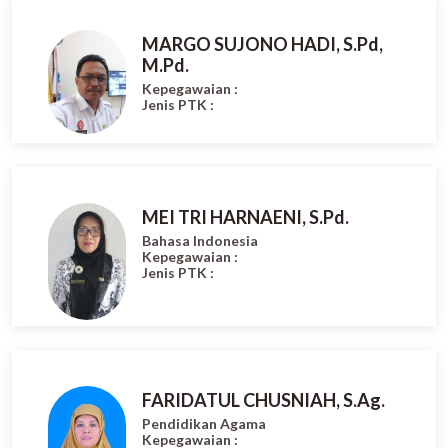
MARGO SUJONO HADI, S.Pd,
M.Pd.
Kepegawaian :
Jenis PTK :
MEI TRI HARNAENI, S.Pd.
Bahasa Indonesia
Kepegawaian :
Jenis PTK :
FARIDATUL CHUSNIAH, S.Ag.
Pendidikan Agama
Kepegawaian :