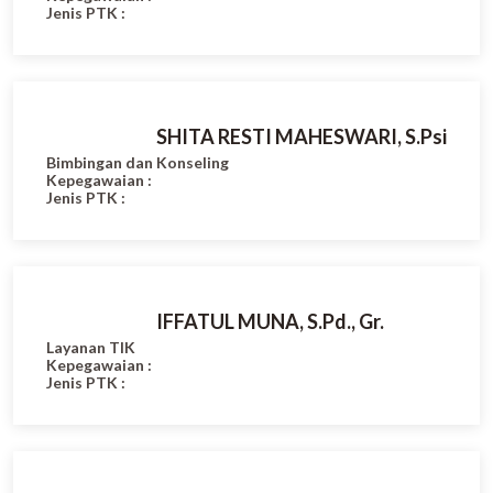
Jenis PTK :
SHITA RESTI MAHESWARI, S.Psi
Bimbingan dan Konseling
Kepegawaian :
Jenis PTK :
IFFATUL MUNA, S.Pd., Gr.
Layanan TIK
Kepegawaian :
Jenis PTK :