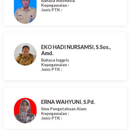
Bahasa Indonesia
Kepegawaian :
Jenis PTK :
EKO HADI NURSAMSI, S.Sos.,
Amd.
Bahasa Inggris
Kepegawaian :
Jenis PTK :
ERNA WAHYUNI, S.Pd.
Ilmu Pengetahuan Alam
Kepegawaian :
Jenis PTK :