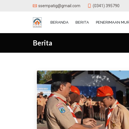
(0341) 395790
ssempatig@gmail.com
BERANDA
BERITA
PENERIMAAN MUR
Berita