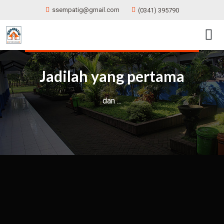
ssempatig@gmail.com
(0341) 395790
Jadilah yang pertama
Selamat Datang
dan ...