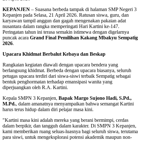
KEPANJEN
– Suasana berbeda tampak di halaman SMP Negeri 3
Kepanjen pada Selasa, 21 April 2026. Ratusan siswa, guru, dan
karyawan tampil anggun dan gagah mengenakan pakaian adat
nusantara dalam rangka memperingati Hari Kartini ke-147.
Peringatan tahun ini terasa semakin istimewa dengan digelarnya
puncak acara
Grand Final Pemilihan Kakang Mbakyu Sempatig
2026
.
Upacara Khidmat Berbalut Kebaya dan Beskap
Rangkaian kegiatan diawali dengan upacara bendera yang
berlangsung khidmat. Berbeda dengan upacara biasanya, seluruh
petugas upacara terdiri dari siswa-siswi terbaik Sempatig sebagai
bentuk penghormatan terhadap emansipasi wanita yang
diperjuangkan oleh R.A. Kartini.
Kepala SMPN 3 Kepanjen,
Bapak Margo Sujono Hadi, S.Pd.,
M.Pd.
, dalam amanatnya menyampaikan bahwa semangat Kartini
harus terus hidup dalam diri pelajar masa kini.
"Kartini masa kini adalah mereka yang berani bermimpi, cerdas
dalam berpikir, dan tangguh dalam karakter. Di SMPN 3 Kepanjen,
kami memberikan ruang seluas-luasnya bagi seluruh siswa, terutama
para siswi, untuk mengeksplorasi potensi akademik maupun non-