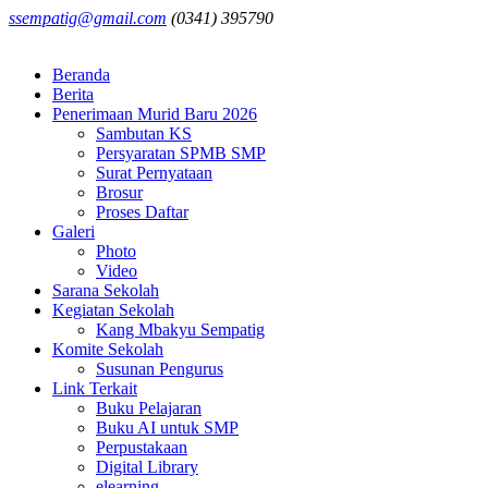
ssempatig@gmail.com
(0341) 395790
Beranda
Berita
Penerimaan Murid Baru 2026
Sambutan KS
Persyaratan SPMB SMP
Surat Pernyataan
Brosur
Proses Daftar
Galeri
Photo
Video
Sarana Sekolah
Kegiatan Sekolah
Kang Mbakyu Sempatig
Komite Sekolah
Susunan Pengurus
Link Terkait
Buku Pelajaran
Buku AI untuk SMP
Perpustakaan
Digital Library
elearning